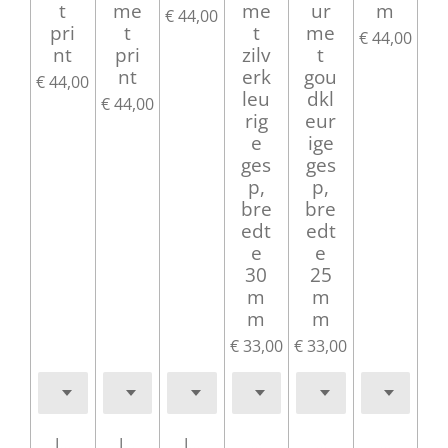
t
me
me
ur
m
€ 44,00
pri
t
t
me
€ 44,00
nt
pri
zilv
t
nt
erk
gou
€ 44,00
leu
dkl
€ 44,00
rig
eur
e
ige
ges
ges
p,
p,
bre
bre
edt
edt
e
e
30
25
m
m
m
m
€ 33,00
€ 33,00
In winkelwagen
In winkelwagen
In winkelwagen
Uitverkocht
Uitverkocht
Uitverko