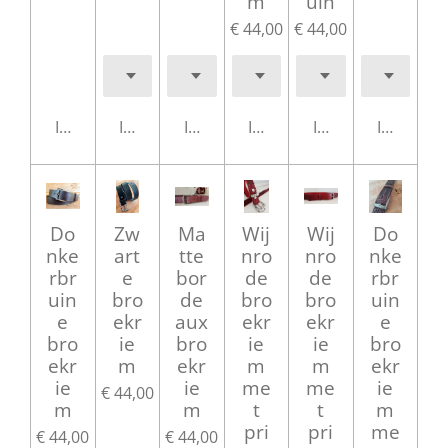
m
uin
€ 44,00
€ 44,00
In winkelwagen
In winkelwagen
In winkelwagen
In winkelwagen
In winkelwagen
In winke
Do
Zw
Ma
Wij
Wij
Do
nke
art
tte
nro
nro
nke
rbr
e
bor
de
de
rbr
uin
bro
de
bro
bro
uin
e
ekr
aux
ekr
ekr
e
bro
ie
bro
ie
ie
bro
ekr
m
ekr
m
m
ekr
ie
ie
me
me
ie
€ 44,00
m
m
t
t
m
pri
pri
me
€ 44,00
€ 44,00