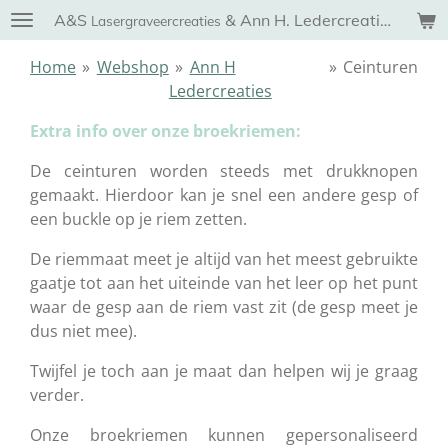
A&S
& Ann H. Ledercreaties
Ga
Lasergraveercreaties
direct
Home
»
Webshop
»
Ann H
»
Ceinturen
naar
Ledercreaties
de
hoofdinhoud
Extra info over onze broekriemen:
De ceinturen worden steeds met drukknopen
gemaakt. Hierdoor kan je snel een andere gesp of
een buckle op je
riem zetten.
De riemmaat meet je altijd van het meest gebruikte
gaatje tot aan het uiteinde van het leer op het punt
waar de gesp aan de riem vast zit (de gesp meet je
dus niet mee).
Twijfel je toch aan je maat dan helpen wij je graag
verder.
Onze broekriemen kunnen gepersonaliseerd