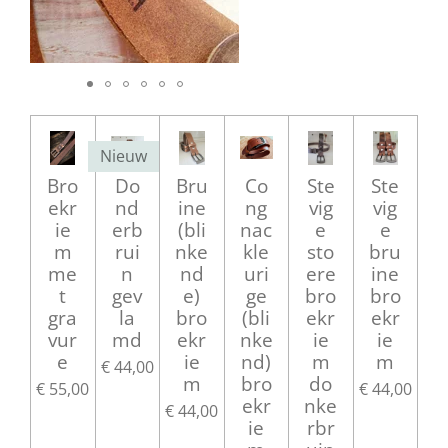
Nieuw
Bro
Do
Bru
Co
Ste
Ste
ekr
nd
ine
ng
vig
vig
ie
erb
(bli
nac
e
e
m
rui
nke
kle
sto
bru
me
n
nd
uri
ere
ine
t
gev
e)
ge
bro
bro
gra
la
bro
(bli
ekr
ekr
vur
md
ekr
nke
ie
ie
e
ie
nd)
m
m
€ 44,00
m
bro
do
€ 55,00
€ 44,00
ekr
nke
€ 44,00
ie
rbr