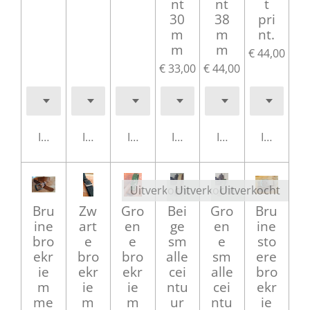
nt
nt
t
30
38
pri
m
m
nt.
m
m
€ 44,00
€ 33,00
€ 44,00
In winkelwagen
In winkelwagen
In winkelwagen
In winkelwagen
In winkelwagen
In winke
Uitverkocht
Uitverkocht
Uitverkocht
Bru
Zw
Gro
Bei
Gro
Bru
ine
art
en
ge
en
ine
bro
e
e
sm
e
sto
ekr
bro
bro
alle
sm
ere
ie
ekr
ekr
cei
alle
bro
m
ie
ie
ntu
cei
ekr
me
m
m
ur
ntu
ie