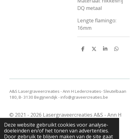
Materiaal: nikkelvrij
DQ metaal
Lengte flamingo:
16mm
D
D
S
D
e
e
h
e
l
e
a
l
e
l
r
e
n
e
n
A&S Lasergraveercreaties - Ann H Ledercreaties- Sleutelbaan
180, B- 3130 Begijnendijk - info@graveercreaties.be
© 2021 - 2026 Lasergraveercreaties A&S - Ann H
Ledercreaties
Deze website gebruikt cookies voor analyse-
Powered by
JouwWeb
doeleinden en/of het tonen van advertenties.
Door gebruik te blijven maken van de site gaat