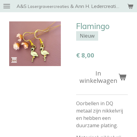
A&S
& Ann H. Ledercreaties
Ga
Lasergraveercreaties
direct
naar
Flamingo
de
Nieuw
hoofdinhoud
€ 8,00
In
winkelwagen
Oorbellen in DQ
metaal zijn nikkelvrij
en hebben een
duurzame plating.