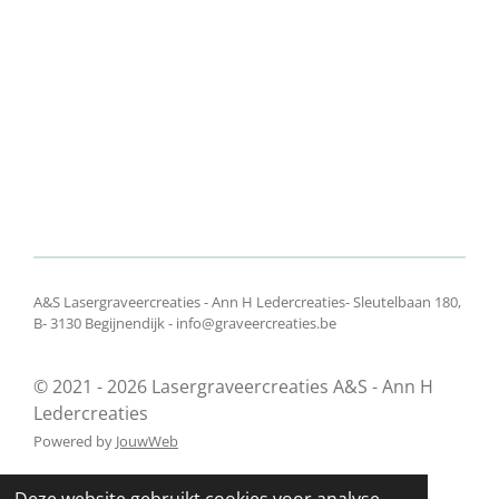
A&S Lasergraveercreaties - Ann H Ledercreaties- Sleutelbaan 180,
B- 3130 Begijnendijk - info@graveercreaties.be
© 2021 - 2026 Lasergraveercreaties A&S - Ann H
Ledercreaties
Powered by
JouwWeb