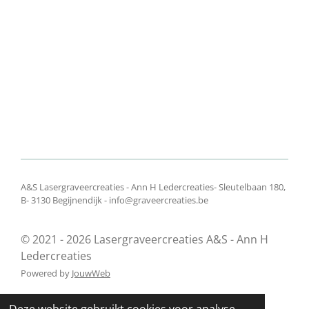
e
l
r
e
n
e
n
A&S Lasergraveercreaties - Ann H Ledercreaties- Sleutelbaan 180,
B- 3130 Begijnendijk - info@graveercreaties.be
© 2021 - 2026 Lasergraveercreaties A&S - Ann H
Ledercreaties
Powered by
JouwWeb