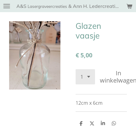
A&S
& Ann H. Ledercreaties
Ga
Lasergraveercreaties
direct
naar
Glazen
de
vaasje
hoofdinhoud
€ 5,00
In
winkelwage
12cm x 6cm
D
D
S
D
e
e
h
e
l
e
a
l