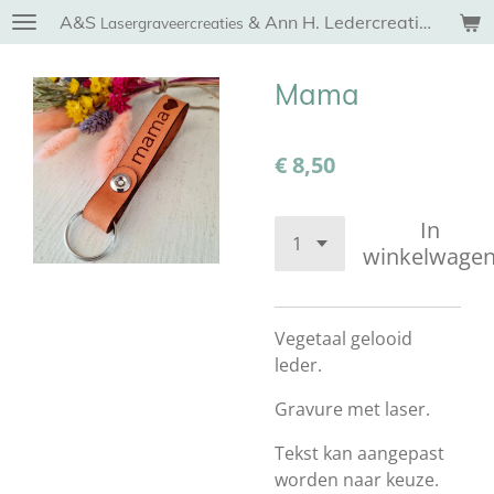
A&S
& Ann H. Ledercreaties
Ga
Lasergraveercreaties
direct
naar
Mama
de
hoofdinhoud
€ 8,50
In
winkelwage
Vegetaal gelooid
leder.
Gravure met laser.
Tekst kan aangepast
worden naar keuze.