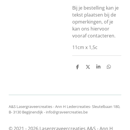
Bij je bestelling kan je
tekst plaatsen bij de
opmerkingen, of je
kan ons hiervoor
vooraf contacteren.
11cm x 1,5c
D
D
S
D
e
e
h
e
l
e
a
l
e
l
r
e
n
e
n
A&S Lasergraveercreaties - Ann H Ledercreaties- Sleutelbaan 180,
B- 3130 Begijnendijk - info@graveercreaties.be
© 2021 - 2026 Lasergraveercreaties A&S - Ann H