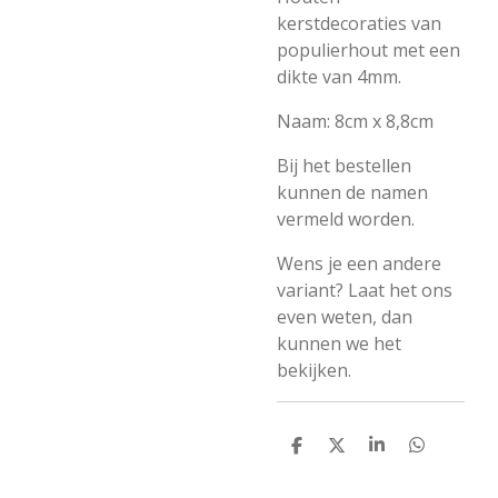
kerstdecoraties van
populierhout met een
dikte van 4mm.
Naam: 8cm x 8,8cm
Bij het bestellen
kunnen de namen
vermeld worden.
Wens je een andere
variant? Laat het ons
even weten, dan
kunnen we het
bekijken.
D
D
S
D
e
e
h
e
l
e
a
l