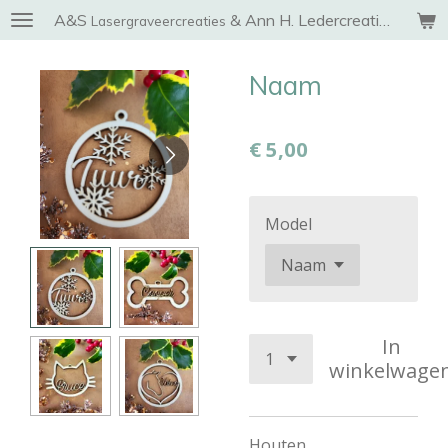
A&S
& Ann H. Ledercreaties
Ga
Lasergraveercreaties
direct
naar
Naam
de
hoofdinhoud
€ 5,00
Model
In
winkelwage
Houten